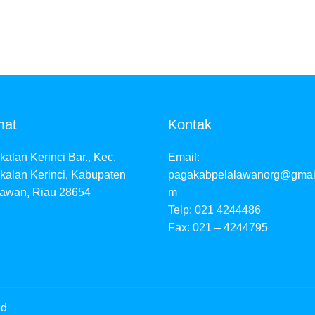
mat
Kontak
alan Kerinci Bar., Kec.
Email:
kalan Kerinci, Kabupaten
pagakabpelalawanorg@gmai
lawan, Riau 28654
m
Telp: 021 4244486
Fax: 021 – 4244795
ed